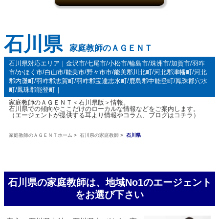
石川県
家庭教師のＡＧＥＮＴ
石川県対応エリア｜金沢市/七尾市/小松市/輪島市/珠洲市/加賀市/羽咋
市/かほく市/白山市/能美市/野々市市/能美郡川北町/河北郡津幡町/河北
郡内灘町/羽咋郡志賀町/羽咋郡宝達志水町/鹿島郡中能登町/鳳珠郡穴水
町/鳳珠郡能登町｜
家庭教師のＡＧＥＮＴ＜石川県版＞情報。
石川県での傾向やここだけのローカルな情報などをご案内します。
（エージェントが提供する耳より情報やコラム、ブログは
コチラ
）
家庭教師のＡＧＥＮＴホーム
>
石川県の家庭教師
>
石川県
石川県の家庭教師は、地域No1のエージェント
をお選び下さい