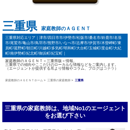
三重県
家庭教師のＡＧＥＮＴ
三重県対応エリア｜津市/四日市市/伊勢市/松阪市/桑名市/鈴鹿市/名張
市/尾鷲市/亀山市/鳥羽市/熊野市/いなべ市/志摩市/伊賀市/木曽岬町/東
員町/菰野町/朝日町/川越町/多気町/明和町/大台町/玉城町/度会町/大紀
町/南伊勢町/紀北町/御浜町/紀宝町｜
家庭教師のＡＧＥＮＴ＜三重県版＞情報。
三重県での傾向やここだけのローカルな情報などをご案内します。
（エージェントが提供する耳より情報やコラム、ブログは
コチラ
）
家庭教師のＡＧＥＮＴホーム
>
三重県の家庭教師
>
三重県
三重県の家庭教師は、地域No1のエージェント
をお選び下さい