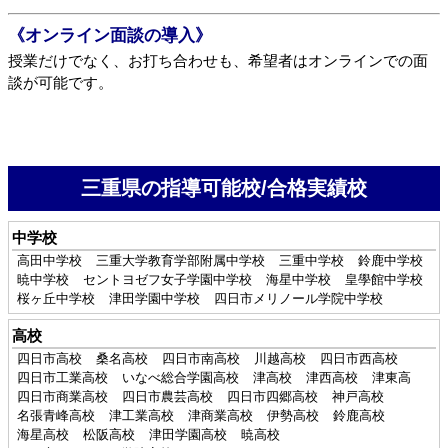
《オンライン面談の導入》
授業だけでなく、お打ち合わせも、希望者はオンラインでの面
談が可能です。
三重県の指導可能校/合格実績校
中学校
高田中学校
三重大学教育学部附属中学校
三重中学校
鈴鹿中学校
暁中学校
セントヨゼフ女子学園中学校
海星中学校
皇學館中学校
桜ヶ丘中学校
津田学園中学校
四日市メリノール学院中学校
高校
四日市高校
桑名高校
四日市南高校
川越高校
四日市西高校
四日市工業高校
いなべ総合学園高校
津高校
津西高校
津東高
四日市商業高校
四日市農芸高校
四日市四郷高校
神戸高校
名張青峰高校
津工業高校
津商業高校
伊勢高校
鈴鹿高校
海星高校
松阪高校
津田学園高校
暁高校