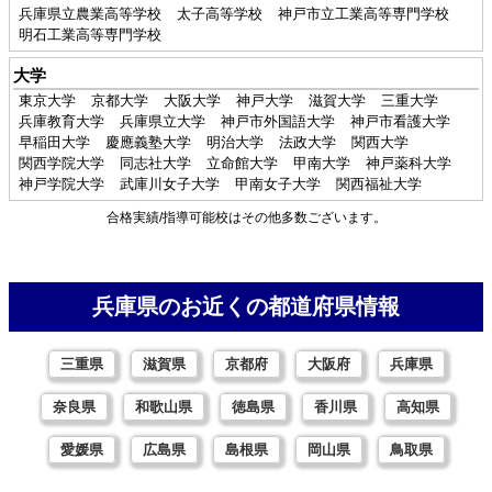
兵庫県立農業高等学校
太子高等学校
神戸市立工業高等専門学校
明石工業高等専門学校
大学
東京大学
京都大学
大阪大学
神戸大学
滋賀大学
三重大学
兵庫教育大学
兵庫県立大学
神戸市外国語大学
神戸市看護大学
早稲田大学
慶應義塾大学
明治大学
法政大学
関西大学
関西学院大学
同志社大学
立命館大学
甲南大学
神戸薬科大学
神戸学院大学
武庫川女子大学
甲南女子大学
関西福祉大学
合格実績/指導可能校はその他多数ございます。
兵庫県のお近くの都道府県情報
三重県
滋賀県
京都府
大阪府
兵庫県
奈良県
和歌山県
徳島県
香川県
高知県
愛媛県
広島県
島根県
岡山県
鳥取県