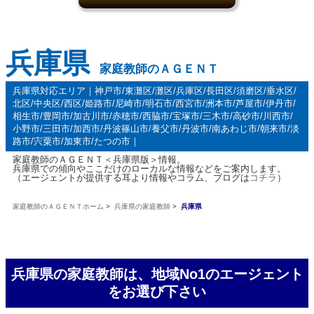
兵庫県
家庭教師のＡＧＥＮＴ
兵庫県対応エリア｜神戸市/東灘区/灘区/兵庫区/長田区/須磨区/垂水区/
北区/中央区/西区/姫路市/尼崎市/明石市/西宮市/洲本市/芦屋市/伊丹市/
相生市/豊岡市/加古川市/赤穂市/西脇市/宝塚市/三木市/高砂市/川西市/
小野市/三田市/加西市/丹波篠山市/養父市/丹波市/南あわじ市/朝来市/淡
路市/宍粟市/加東市/たつの市｜
家庭教師のＡＧＥＮＴ＜兵庫県版＞情報。
兵庫県での傾向やここだけのローカルな情報などをご案内します。
（エージェントが提供する耳より情報やコラム、ブログは
コチラ
）
家庭教師のＡＧＥＮＴホーム
>
兵庫県の家庭教師
>
兵庫県
兵庫県の家庭教師は、地域No1のエージェント
をお選び下さい