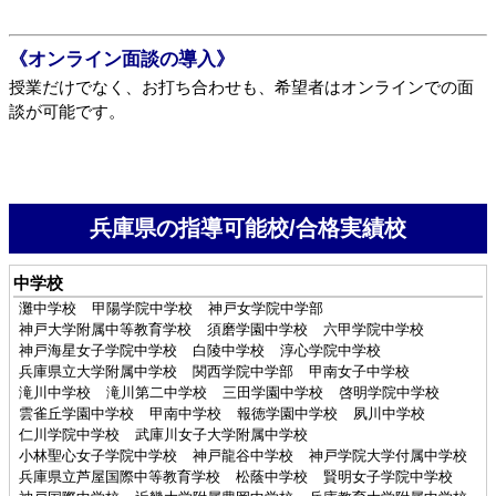
《オンライン面談の導入》
授業だけでなく、お打ち合わせも、希望者はオンラインでの面
談が可能です。
兵庫県の指導可能校/合格実績校
中学校
灘中学校
甲陽学院中学校
神戸女学院中学部
神戸大学附属中等教育学校
須磨学園中学校
六甲学院中学校
神戸海星女子学院中学校
白陵中学校
淳心学院中学校
兵庫県立大学附属中学校
関西学院中学部
甲南女子中学校
滝川中学校
滝川第二中学校
三田学園中学校
啓明学院中学校
雲雀丘学園中学校
甲南中学校
報徳学園中学校
夙川中学校
仁川学院中学校
武庫川女子大学附属中学校
小林聖心女子学院中学校
神戸龍谷中学校
神戸学院大学付属中学校
兵庫県立芦屋国際中等教育学校
松蔭中学校
賢明女子学院中学校