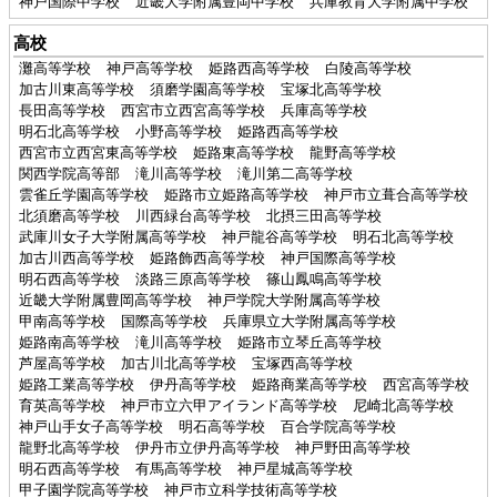
神戸国際中学校
近畿大学附属豊岡中学校
兵庫教育大学附属中学校
高校
灘高等学校
神戸高等学校
姫路西高等学校
白陵高等学校
加古川東高等学校
須磨学園高等学校
宝塚北高等学校
長田高等学校
西宮市立西宮高等学校
兵庫高等学校
明石北高等学校
小野高等学校
姫路西高等学校
西宮市立西宮東高等学校
姫路東高等学校
龍野高等学校
関西学院高等部
滝川高等学校
滝川第二高等学校
雲雀丘学園高等学校
姫路市立姫路高等学校
神戸市立葺合高等学校
北須磨高等学校
川西緑台高等学校
北摂三田高等学校
武庫川女子大学附属高等学校
神戸龍谷高等学校
明石北高等学校
加古川西高等学校
姫路飾西高等学校
神戸国際高等学校
明石西高等学校
淡路三原高等学校
篠山鳳鳴高等学校
近畿大学附属豊岡高等学校
神戸学院大学附属高等学校
甲南高等学校
国際高等学校
兵庫県立大学附属高等学校
姫路南高等学校
滝川高等学校
姫路市立琴丘高等学校
芦屋高等学校
加古川北高等学校
宝塚西高等学校
姫路工業高等学校
伊丹高等学校
姫路商業高等学校
西宮高等学校
育英高等学校
神戸市立六甲アイランド高等学校
尼崎北高等学校
神戸山手女子高等学校
明石高等学校
百合学院高等学校
龍野北高等学校
伊丹市立伊丹高等学校
神戸野田高等学校
明石西高等学校
有馬高等学校
神戸星城高等学校
甲子園学院高等学校
神戸市立科学技術高等学校