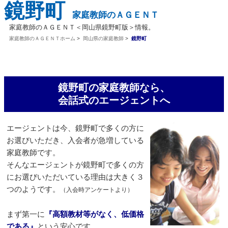
鏡野町
家庭教師のＡＧＥＮＴ
家庭教師のＡＧＥＮＴ＜岡山県鏡野町版＞情報。
家庭教師のＡＧＥＮＴホーム
>
岡山県の家庭教師
>
鏡野町
鏡野町の家庭教師なら、
会話式のエージェントへ
エージェントは今、鏡野町で多くの方に
お選びいただき、入会者が急増している
家庭教師です。
そんなエージェントが鏡野町で多くの方
にお選びいただいている理由は大きく３
つのようです。
（入会時アンケートより）
まず第一に
『高額教材等がなく、低価格
である』
という安心です。