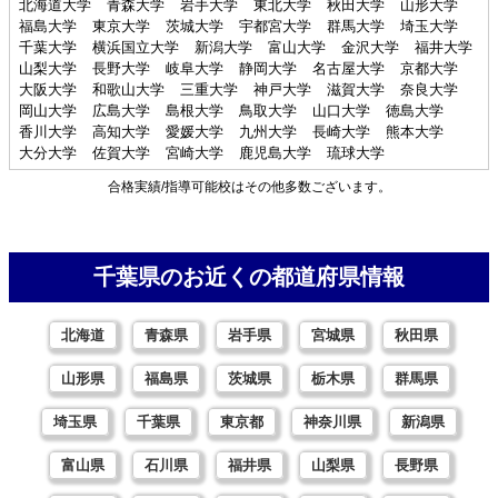
北海道大学
青森大学
岩手大学
東北大学
秋田大学
山形大学
福島大学
東京大学
茨城大学
宇都宮大学
群馬大学
埼玉大学
千葉大学
横浜国立大学
新潟大学
富山大学
金沢大学
福井大学
山梨大学
長野大学
岐阜大学
静岡大学
名古屋大学
京都大学
大阪大学
和歌山大学
三重大学
神戸大学
滋賀大学
奈良大学
岡山大学
広島大学
島根大学
鳥取大学
山口大学
徳島大学
香川大学
高知大学
愛媛大学
九州大学
長崎大学
熊本大学
大分大学
佐賀大学
宮崎大学
鹿児島大学
琉球大学
合格実績/指導可能校はその他多数ございます。
千葉県のお近くの都道府県情報
北海道
青森県
岩手県
宮城県
秋田県
山形県
福島県
茨城県
栃木県
群馬県
埼玉県
千葉県
東京都
神奈川県
新潟県
富山県
石川県
福井県
山梨県
長野県