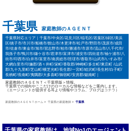
千葉県
家庭教師のＡＧＥＮＴ
千葉県対応エリア｜千葉市/中央区/花見川区/稲毛区/若葉区/緑区/美浜
区/銚子市/市川市/船橋市/館山市/木更津市/松戸市/野田市/茂原市/成田
市/佐倉市/東金市/旭市/習志野市/柏市/勝浦市/市原市/流山市/八千代市/
我孫子市/鴨川市/鎌ケ谷市/君津市/富津市/浦安市/四街道市/袖ケ浦市/八
街市/印西市/白井市/富里市/南房総市/匝瑳市/香取市/山武市/いすみ市/
大網白里市/印旛郡/酒々井町/栄町/香取郡/神崎町/多古町/東庄町 /山武
郡/九十九里町/芝山町/横芝光町/長生郡/一宮町/睦沢町/長生村/白子町/
長柄町/長南町/夷隅郡/大多喜町/御宿町/安房郡/鋸南町｜
家庭教師のＡＧＥＮＴ＜千葉県版＞情報。
千葉県での傾向やここだけのローカルな情報などをご案内します。
（エージェントが提供する耳より情報やコラム、ブログは
コチラ
）
家庭教師のＡＧＥＮＴホーム
>
千葉県の家庭教師
>
千葉県
千葉県の家庭教師は、地域No1のエージェント