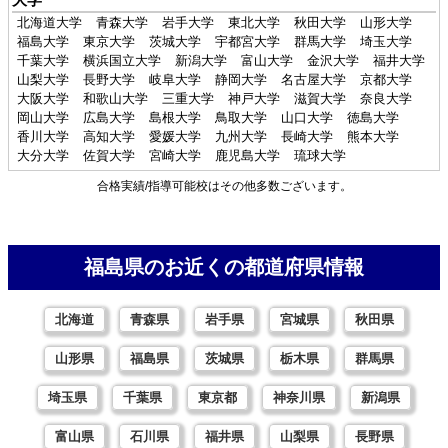
北海道大学
青森大学
岩手大学
東北大学
秋田大学
山形大学
福島大学
東京大学
茨城大学
宇都宮大学
群馬大学
埼玉大学
千葉大学
横浜国立大学
新潟大学
富山大学
金沢大学
福井大学
山梨大学
長野大学
岐阜大学
静岡大学
名古屋大学
京都大学
大阪大学
和歌山大学
三重大学
神戸大学
滋賀大学
奈良大学
岡山大学
広島大学
島根大学
鳥取大学
山口大学
徳島大学
香川大学
高知大学
愛媛大学
九州大学
長崎大学
熊本大学
大分大学
佐賀大学
宮崎大学
鹿児島大学
琉球大学
合格実績/指導可能校はその他多数ございます。
福島県のお近くの都道府県情報
北海道
青森県
岩手県
宮城県
秋田県
山形県
福島県
茨城県
栃木県
群馬県
埼玉県
千葉県
東京都
神奈川県
新潟県
富山県
石川県
福井県
山梨県
長野県