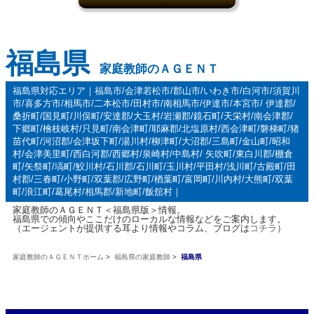
福島県
家庭教師のＡＧＥＮＴ
福島県対応エリア｜福島市/会津若松市/郡山市/いわき市/白河市/須賀川
市/喜多方市/相馬市/二本松市/田村市/南相馬市/伊達市/本宮市/ 伊達郡/
桑折町/国見町/川俣町/安達郡/大玉村/岩瀬郡/鏡石町/天栄村/南会津郡/
下郷町/檜枝岐村/只見町/南会津町/耶麻郡/北塩原村/西会津町/磐梯町/猪
苗代町/河沼郡/会津坂下町/湯川村/柳津町/大沼郡/三島町/金山町/昭和
村/会津美里町/西白河郡/西郷村/泉崎村/中島村/ 矢吹町/東白川郡/棚倉
町/矢祭町/塙町/鮫川村/石川郡/石川町/玉川村/平田村/浅川町/古殿町/田
村郡/三春町/小野町/双葉郡/広野町/楢葉町/富岡町/川内村/大熊町/双葉
町/浪江町/葛尾村/相馬郡/新地町/飯舘村｜
家庭教師のＡＧＥＮＴ＜福島県版＞情報。
福島県での傾向やここだけのローカルな情報などをご案内します。
（エージェントが提供する耳より情報やコラム、ブログは
コチラ
）
家庭教師のＡＧＥＮＴホーム
>
福島県の家庭教師
>
福島県